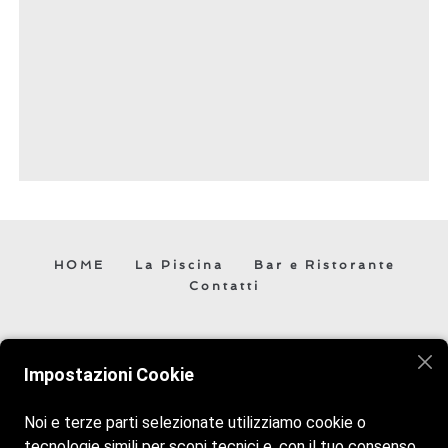
HOME
La Piscina
Bar e Ristorante
Contatti
Veniteci a trovare vi aspettiamo! Siamo aperti tutti i giorni
Impostazioni Cookie
dalle 10:00 alle 19:00. Mentre il bar ristorante è aperto
dalle 10:00 alle 20:00.
Noi e terze parti selezionate utilizziamo cookie o
tecnologie simili per scopi tecnici e, con il tuo consenso,