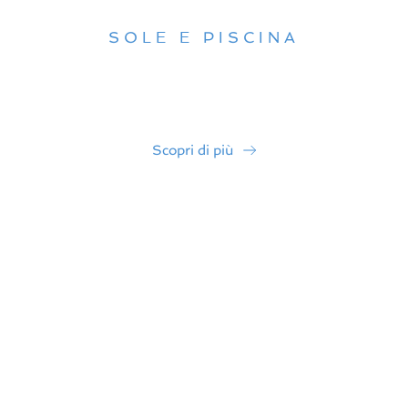
SOLE E PISCINA
“Una piscina curata e accogliente, dove relax e buon
servizio si incontrano per rendere unica ogni giornata.”
Scopri di più