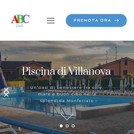
PRENOTA ORA
Un'oa
 di Villanova 
tr
i benessere tra sole,
Conc
e buon cibo nella
diver
ndida Monferrato