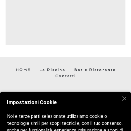
HOME
La Piscina
Bar e Ristorante
Contatti
Veniteci a trovare vi aspettiamo! Siamo aperti tutti i giorni
Impostazioni Cookie
dalle 10:00 alle 19:00. Mentre il bar ristorante è aperto
dalle 10:00 alle 20:00.
Noi e terze parti selezionate utilizziamo cookie o
tecnologie simili per scopi tecnici e, con il tuo consenso,
anche per funzionalità, esperienza, misurazione e scopi di