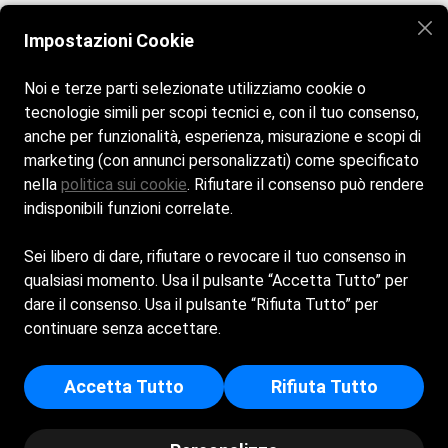
Veniteci a trovare vi aspettiamo! Siamo aperti tutti i giorni
Impostazioni Cookie
dalle 10:00 alle 19:00. Mentre il bar ristorante è aperto
dalle 10:00 alle 20:00.
Noi e terze parti selezionate utilizziamo cookie o
tecnologie simili per scopi tecnici e, con il tuo consenso,
anche per funzionalità, esperienza, misurazione e scopi di
marketing (con annunci personalizzati) come specificato
nella
politica sui cookie
. Rifiutare il consenso può rendere
indisponibili funzioni correlate.
Cookie Policy
Sei libero di dare, rifiutare o revocare il tuo consenso in
qualsiasi momento. Usa il pulsante “Accetta Tutto” per
Privacy Policy
dare il consenso. Usa il pulsante “Rifiuta Tutto” per
continuare senza accettare.
ABC NUOTO A.S.D. - Sede Legale: STRADA
PONTESTURA 46 - 15033 - CASALE MONFERRATO
Accetta Tutto
Rifiuta Tutto
(AL) - Iscritta al registro delle imprese di Alessandria -
p.i/c.f: 02742290063 - Numero REA: AL - 314223